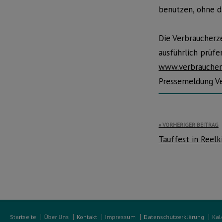
benutzen, ohne d
Die Verbraucherz
ausführlich prüf
www.verbraucher
Pressemeldung V
Beitragsnavi
VORHERIGER BEITRAG
Tauffest in Reelk
Startseite
Über Uns
Kontakt
Impressum
Datenschutzerklärung
Kal