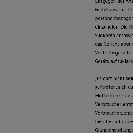
Entgegen der Ans
GmbH zwar nicht 
personenbezogene
einzuholen. Die R
Südkorea ansässi
das Gericht aber 
Vertriebsgesellsc
Geräts aufzuklär
„Es darf nicht s
auftreten, sich 
Mutterkonzerne z
Verbraucher ents
Verbraucherzentr
hierüber informie
Grundeinstellunge