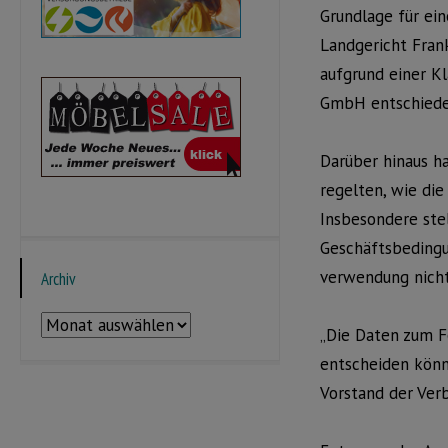
Grundlage für ein
Landgericht Frank
aufgrund einer K
GmbH entschiede
Darüber hinaus ha
regelten, wie di
Insbesondere stel
Geschäftsbedingu
verwendung nicht
Archiv
Archiv
„Die Daten zum F
entscheiden könn
Vorstand der Ver