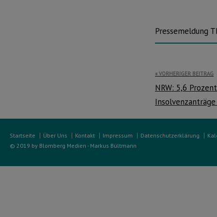
Pressemeldung 
Beitragsnavi
VORHERIGER BEITRAG
NRW: 5,6 Prozent
Insolvenzanträge
Startseite
Über Uns
Kontakt
Impressum
Datenschutzerklärung
Kal
© 2019 by Blomberg Medien - Markus Bültmann