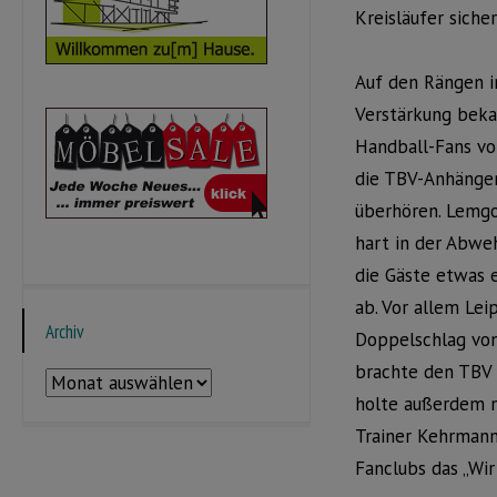
Kreisläufer siche
Auf den Rängen i
Verstärkung beka
Handball-Fans vo
die TBV-Anhänger
überhören. Lemgo 
hart in der Abwe
die Gäste etwas e
ab. Vor allem Le
Archiv
Doppelschlag von
brachte den TBV i
Archiv
holte außerdem n
Trainer Kehrmann.
Fanclubs das „Wir