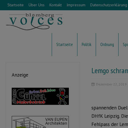
Startseite
Über Uns
Kontakt
Impressum
Datenschutzerklärung
Startseite
Politik
Ordnung
Sp
Lemgo schram
Anzeige
Dezember 22, 2019
spannenden Duell
DHfK Leipzig. Die
Fehlpass der Lem