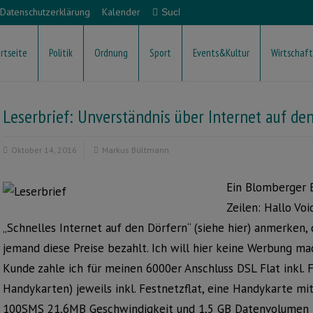
Datenschutzerklärung
Kalender
rtseite
Politik
Ordnung
Sport
Events&Kultur
Wirtschaft
Leserbrief: Unverständnis über Internet auf den
Oktober 14, 2016
Markus Bültmann
Ein Blomberger 
Zeilen: Hallo Vo
„Schnelles Internet auf den Dörfern“ (siehe hier) anmerken,
jemand diese Preise bezahlt. Ich will hier keine Werbung mac
Kunde zahle ich für meinen 6000er Anschluss DSL Flat inkl.
Handykarten) jeweils inkl. Festnetzflat, eine Handykarte mit
100SMS 21,6MB Geschwindigkeit und 1,5 GB Datenvolumen ink