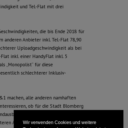
digkeit und Tel.-Flat mit drei
Geschwindigkeiten, die bis Ende 2018 für
 anderen Anbieter inkl. Tel.-Flat 78,90
chterer Uploadgeschwindigkeit als bei
lat inkl. einer HandyFlat inkl. 5
ls „Monopolist“ für diese
esentlich schlechterer Inklusiv-
1&1 machen, alle anderen namhaften
nteressieren, ob für die Stadt Blomberg
ndausbau in den Ländlichen Regionen
iteren Ausbau mit Glasfaser?? Damit
Wir verwenden Cookies und weitere