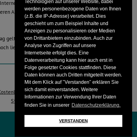
Technologien auf unserer Website, dabei
nternet er sich für welchen Preis
werden personenbezogene Daten von Ihnen
eren Anbieter auch noch erhebliche
(z.B. die IP-Adresse) verarbeitet. Dies
geschieht um zum Beispiel Inhalte und
Anzeigen zu personalisieren oder Medien
ag gelten für die ersten 12 Monate,
von Drittanbietern einzubinden. Auch zur
Analyse von Zugriffen auf unsere
ch liest, dass es bei Sewikom auch
Internetseite erfolgt dies. Eine
Datenverarbeitung kann hier auch erst in
Folge gesetzter Cookies stattfinden. Diese
Daten können auch Dritten mitgeteilt werden.
Mit dem Klick auf "Verstanden" erklären Sie
NÄCHSTER BEITRAG
sich damit einverstanden. Weitere
Kostenlose Sammelaktion von Baum- und
Informationen zur Verwendung Ihrer Daten
Strauchschnitt aus Privathaushalten
finden Sie in unserer
Datenschutzerklärung.
VERSTANDEN