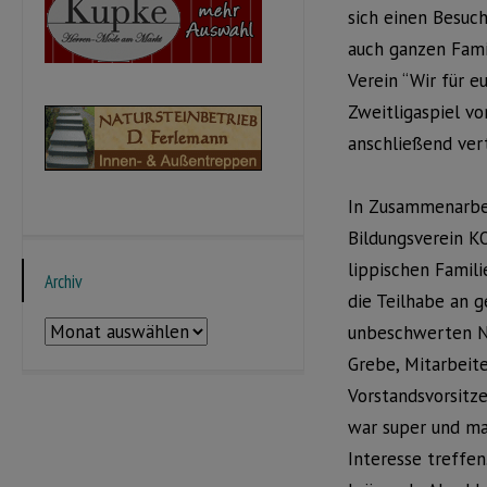
sich einen Besuch
auch ganzen Fami
Verein “Wir für e
Zweitligaspiel v
anschließend vert
In Zusammenarbei
Bildungsverein K
lippischen Famili
Archiv
die Teilhabe an g
Archiv
unbeschwerten Na
Grebe, Mitarbeite
Vorstandsvorsitz
war super und m
Interesse treffe