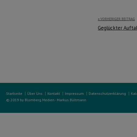
Beitragsnavi
VORHERIGER BEITRAG
Geglückter Aufta
Startseite
Über Uns
Kontakt
Impressum
Datenschutzerklärung
Kal
© 2019 by Blomberg Medien - Markus Bültmann