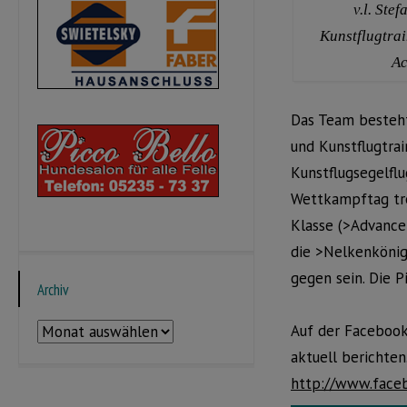
v.l. Ste
Kunstflugtra
Ac
Das Team besteht
und Kunstflugtra
Kunstflugsegelfl
Wettkampftag tret
Klasse (>Advance
die >Nelkenkönig
gegen sein. Die P
Archiv
Archiv
Auf der Facebook
aktuell berichten
http://www.faceb