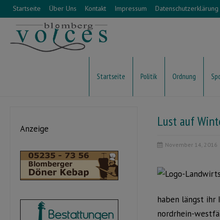
Startseite
Über Uns
Kontakt
Impressum
Datenschutzerklärung
Startseite
Politik
Ordnung
Sp
Lust auf Win
Anzeige
November 14, 2016
haben längst ihr 
nordrhein-westfä