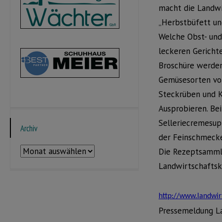
macht die Landwi
„Herbstbüfett un
Welche Obst- und
leckeren Gericht
Broschüre werden
Gemüsesorten vor
Steckrüben und K
Ausprobieren. Be
Selleriecremesu
Archiv
der Feinschmecke
Archiv
Die Rezeptsammlu
Landwirtschafts
http://www.landwir
Pressemeldung 