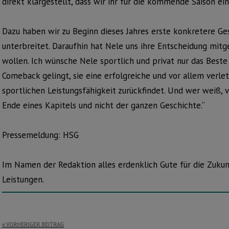
direkt klargestellt, dass wir ihr für die kommende Saison e
Dazu haben wir zu Beginn dieses Jahres erste konkretere Ge
unterbreitet. Daraufhin hat Nele uns ihre Entscheidung mitg
wollen. Ich wünsche Nele sportlich und privat nur das Beste 
Comeback gelingt, sie eine erfolgreiche und vor allem verlet
sportlichen Leistungsfähigkeit zurückfindet. Und wer weiß, vi
Ende eines Kapitels und nicht der ganzen Geschichte.“
Pressemeldung: HSG
Im Namen der Redaktion alles erdenklich Gute für die Zukun
Leistungen.
Beitragsnavigation
VORHERIGER BEITRAG