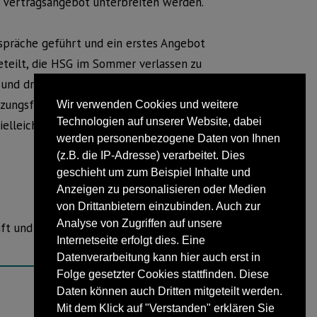
in Vertragsangebot unterbreiten werden.
spräche geführt und ein erstes Angebot
eteilt, die HSG im Sommer verlassen zu
und drücke ihr alle Daumen, dass ihr
zungsfreie Saison spielt und zu ihrer
Wir verwenden Cookies und weitere
Technologien auf unserer Website, dabei
elleicht ist es auch erstmal nur das
werden personenbezogene Daten von Ihnen
(z.B. die IP-Adresse) verarbeitet. Dies
geschieht um zum Beispiel Inhalte und
Anzeigen zu personalisieren oder Medien
von Drittanbietern einzubinden. Auch zur
Analyse von Zugriffen auf unsere
ft und vielen Dank für die unglaublichen
Internetseite erfolgt dies. Eine
Datenverarbeitung kann hier auch erst in
Folge gesetzter Cookies stattfinden. Diese
Daten können auch Dritten mitgeteilt werden.
Mit dem Klick auf "Verstanden" erklären Sie
NÄCHSTER BEITRAG