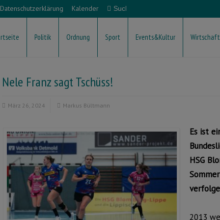
Datenschutzerklärung
Kalender
rtseite
Politik
Ordnung
Sport
Events&Kultur
Wirtschaft
Nele Franz sagt Tschüss!
März 26, 2024
Markus Bültmann
Es ist e
Bundesli
HSG Blo
Sommer 
verfolge
2013 we