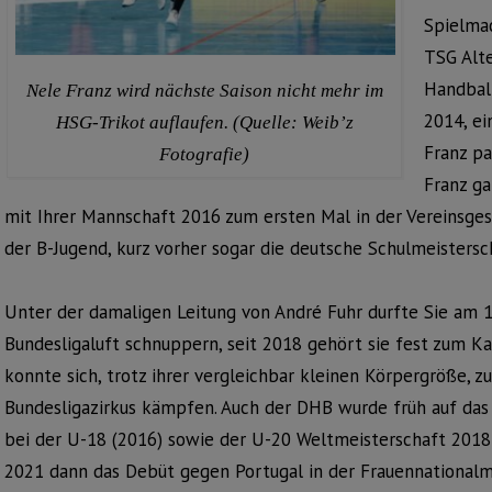
Spielmac
TSG Alt
Handball
Nele Franz wird nächste Saison nicht mehr im
2014, ei
HSG-Trikot auflaufen. (Quelle: Weib’z
Franz pa
Fotografie)
Franz ga
mit Ihrer Mannschaft 2016 zum ersten Mal in der Vereinsges
der B-Jugend, kurz vorher sogar die deutsche Schulmeistersc
Unter der damaligen Leitung von André Fuhr durfte Sie am
Bundesligaluft schnuppern, seit 2018 gehört sie fest zum K
konnte sich, trotz ihrer vergleichbar kleinen Körpergröße, z
Bundesligazirkus kämpfen. Auch der DHB wurde früh auf das
bei der U-18 (2016) sowie der U-20 Weltmeisterschaft 2018 
2021 dann das Debüt gegen Portugal in der Frauennationalm