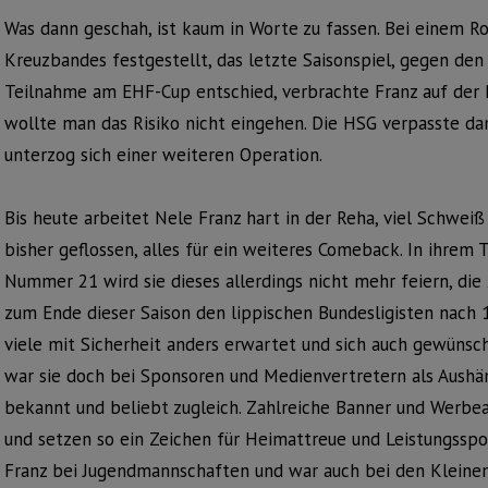
Was dann geschah, ist kaum in Worte zu fassen. Bei einem R
Kreuzbandes festgestellt, das letzte Saisonspiel, gegen de
Teilnahme am EHF-Cup entschied, verbrachte Franz auf der 
wollte man das Risiko nicht eingehen. Die HSG verpasste da
unterzog sich einer weiteren Operation.
Bis heute arbeitet Nele Franz hart in der Reha, viel Schweiß
bisher geflossen, alles für ein weiteres Comeback. In ihrem
Nummer 21 wird sie dieses allerdings nicht mehr feiern, die
zum Ende dieser Saison den lippischen Bundesligisten nach 1
viele mit Sicherheit anders erwartet und sich auch gewünscht
war sie doch bei Sponsoren und Medienvertretern als Aushä
bekannt und beliebt zugleich. Zahlreiche Banner und Werbea
und setzen so ein Zeichen für Heimattreue und Leistungsspo
Franz bei Jugendmannschaften und war auch bei den Kleinen