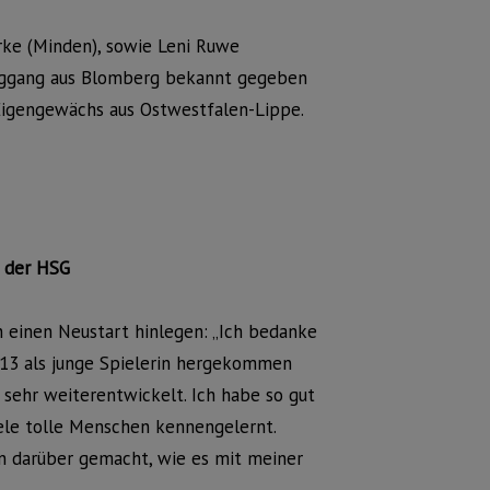
rke (Minden), sowie Leni Ruwe
Weggang aus Blomberg bekannt gegeben
 Eigengewächs aus Ostwestfalen-Lippe.
g der HSG
n einen Neustart hinlegen: „Ich bedanke
2013 als junge Spielerin hergekommen
h sehr weiterentwickelt. Ich habe so gut
ele tolle Menschen kennengelernt.
n darüber gemacht, wie es mit meiner