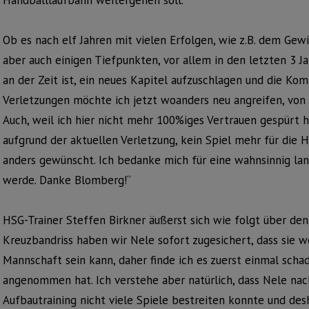
Handballlaufbahn weitergehen soll.
Ob es nach elf Jahren mit vielen Erfolgen, wie z.B. dem Ge
aber auch einigen Tiefpunkten, vor allem in den letzten 3 J
an der Zeit ist, ein neues Kapitel aufzuschlagen und die Ko
Verletzungen möchte ich jetzt woanders neu angreifen, von n
Auch, weil ich hier nicht mehr 100%iges Vertrauen gespürt ha
aufgrund der aktuellen Verletzung, kein Spiel mehr für die 
anders gewünscht. Ich bedanke mich für eine wahnsinnig lan
werde. Danke Blomberg!“
HSG-Trainer Steffen Birkner äußerst sich wie folgt über d
Kreuzbandriss haben wir Nele sofort zugesichert, dass sie w
Mannschaft sein kann, daher finde ich es zuerst einmal schad
angenommen hat. Ich verstehe aber natürlich, dass Nele nac
Aufbautraining nicht viele Spiele bestreiten konnte und de