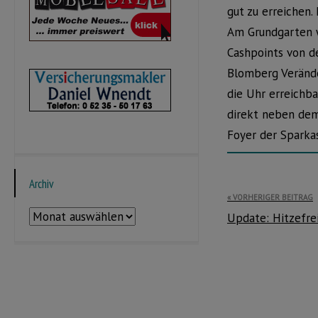
gut zu erreichen.
Am Grundgarten w
Cashpoints von d
Blomberg Verände
die Uhr erreichba
direkt neben dem
Foyer der Sparka
Archiv
Beitragsnavi
VORHERIGER BEITRAG
Archiv
Update: Hitzefrei