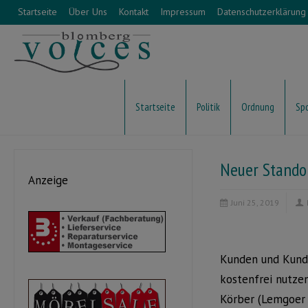
Startseite
Über Uns
Kontakt
Impressum
Datenschutzerklärung
Startseite
Politik
Ordnung
Sp
Neuer Standor
Anzeige
Juni 25, 2019
Kunden und Kunde
kostenfrei nutze
Körber (Lemgoer S