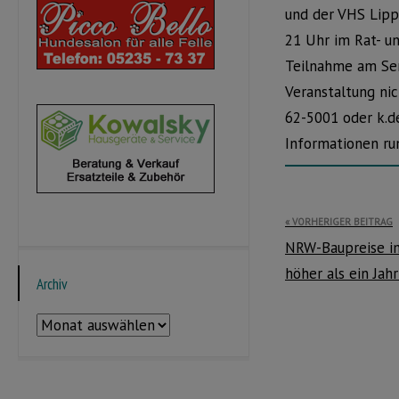
und der VHS Lipp
21 Uhr im Rat- u
Teilnahme am Semi
Veranstaltung ni
62-5001 oder k.d
Informationen ru
Beitragsnavi
VORHERIGER BEITRAG
NRW-Baupreise im
höher als ein Jahr
Archiv
Archiv