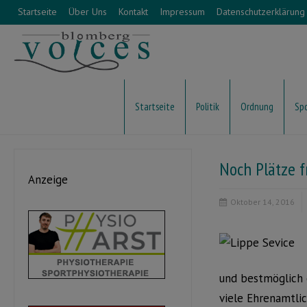
Startseite
Über Uns
Kontakt
Impressum
Datenschutzerklärung
Startseite
Politik
Ordnung
Sp
Noch Plätze f
Anzeige
Oktober 14, 2016
und bestmöglich 
viele Ehrenamtli