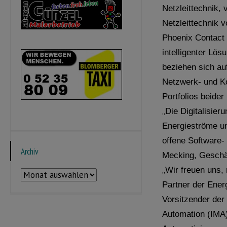
Netzleittechnik,
Netzleittechnik v
Phoenix Contact 
intelligenter Lö
beziehen sich au
Netzwerk- und K
Portfolios beide
„
Die Digitalisier
Energieströme un
offene Software-
Archiv
Mecking, Geschäf
„
Wir freuen uns,
Archiv
Partner der Ener
Vorsitzender der
Automation (IMA)