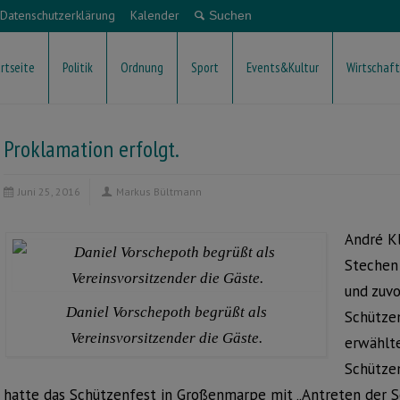
Datenschutzerklärung
Kalender
rtseite
Politik
Ordnung
Sport
Events&Kultur
Wirtschaft
Proklamation erfolgt.
Juni 25, 2016
Markus Bültmann
André Kl
Stechen
und zuvo
Daniel Vorschepoth begrüßt als
Schütze
Vereinsvorsitzender die Gäste.
erwählte
Schützen
hatte das Schützenfest in Großenmarpe mit „Antreten der S