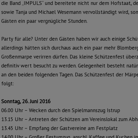
die Band „IMPULS“ und bereitete nicht nur dem Hofstaat, d
sowie Tanja und Michael Wesemann vervollständigt wird, so
Gästen ein paar vergnügliche Stunden.
Party für alle? Unter den Gästen haben wir auch einige Sch
allerdings hätten sich durchaus auch ein paar mehr Blomber
Großenmarpe verirren dürfen. Das kleine Schützenfest über
definitiv wert besucht zu werden. Gelegenheit besteht natü
an den beiden folgenden Tagen. Das Schützenfest der Märpe
folgt:
Sonntag, 26. Juni 2016
06.00 Uhr – Wecken durch den Spielmannszug Istrup
13.15 Uhr – Antreten der Schützen am Vereinslokal zum Abh
13.45 Uhr – Empfang der Gastvereine am Festplatz
14.00 Uhr – Großer Festumzug, anschl. Kaffee und Kuchen i