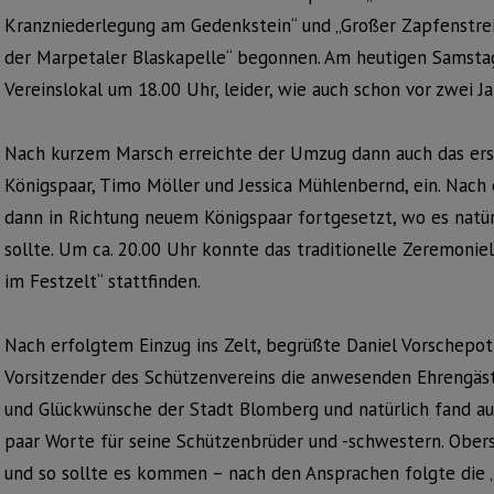
Kranzniederlegung am Gedenkstein“ und „Großer Zapfenstre
der Marpetaler Blaskapelle“ begonnen. Am heutigen Samstag
Vereinslokal um 18.00 Uhr, leider, wie auch schon vor zwei J
Nach kurzem Marsch erreichte der Umzug dann auch das ers
Königspaar, Timo Möller und Jessica Mühlenbernd, ein. Nach
dann in Richtung neuem Königspaar fortgesetzt, wo es natür
sollte. Um ca. 20.00 Uhr konnte das traditionelle Zeremonie
im Festzelt“ stattfinden.
Nach erfolgtem Einzug ins Zelt, begrüßte Daniel Vorschepoth
Vorsitzender des Schützenvereins die anwesenden Ehrengäst
und Glückwünsche der Stadt Blomberg und natürlich fand au
paar Worte für seine Schützenbrüder und -schwestern. Ober
und so sollte es kommen – nach den Ansprachen folgte die „Pa