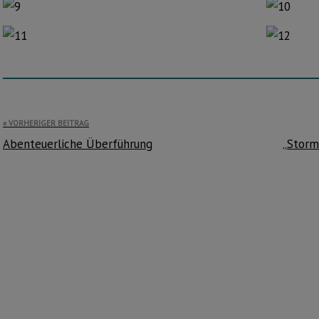
Beitragsnavigation
VORHERIGER BEITRAG
Abenteuerliche Überführung
„Storm