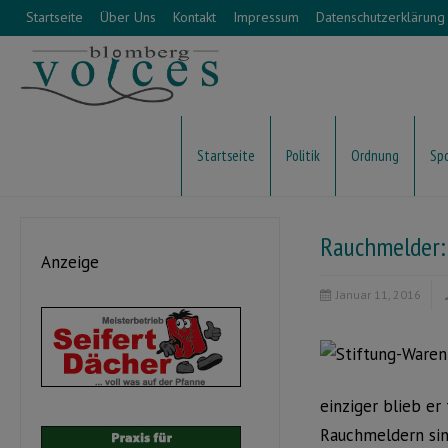
Startseite
Über Uns
Kontakt
Impressum
Datenschutzerklärung
Startseite
Politik
Ordnung
Sp
Rauchmelder: 
Anzeige
Januar 11, 2016
einziger blieb er
Rauchmeldern sind