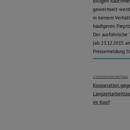
billigen Rauchmel
gewechselt werde
in keinem Verhäl
häufigeren Piept
Der ausführliche 
(ab 23.12.2015 am
Pressemeldung St
Beitragsnavi
VORHERIGER BEITRAG
Kooperation geg
Langzeitarbeitsl
im Kopf