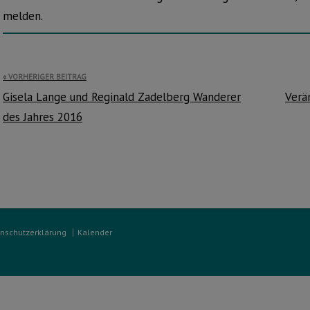
melden.
Beitragsnavigation
VORHERIGER BEITRAG
Gisela Lange und Reginald Zadelberg Wanderer
Verä
des Jahres 2016
nschutzerklärung
Kalender