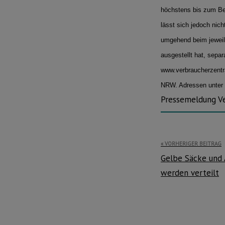
höchstens bis zum Be
lässt sich jedoch nic
umgehend beim jeweili
ausgestellt hat, separ
www.verbraucherzentra
NRW. Adressen unter w
Pressemeldung V
Beitragsnavi
VORHERIGER BEITRAG
Gelbe Säcke und
werden verteilt