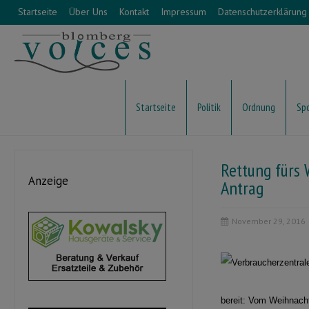
Startseite
Über Uns
Kontakt
Impressum
Datenschutzerklärung
Startseite
Politik
Ordnung
Sp
Rettung fürs 
Anzeige
Antrag
November 29, 2016
bereit: Vom Weihnacht