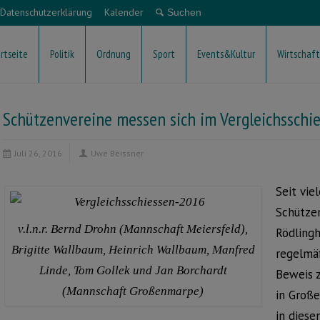
Datenschutzerklärung
Kalender
rtseite
Politik
Ordnung
Sport
Events&Kultur
Wirtschaft
Schützenvereine messen sich im Vergleichsschi
Juli 26, 2016
Uwe Beissner
Seit vie
Schützen
v.l.n.r. Bernd Drohn (Mannschaft Meiersfeld),
Rödling
Brigitte Wallbaum, Heinrich Wallbaum, Manfred
regelmäß
Linde, Tom Gollek und Jan Borchardt
Beweis z
(Mannschaft Großenmarpe)
in Groß
in diese