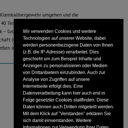
 Kleinkalibergewehr umgehen und die
n 40 Teilnehmern wurde der beste König
ek – Großenmarpe), der beste Senior
Wir verwenden Cookies und weitere
Technologien auf unserer Website, dabei
chaft (Großenmarpe) und die beste
werden personenbezogene Daten von Ihnen
eßen ist für den 24. September in
(z.B. die IP-Adresse) verarbeitet. Dies
geschieht um zum Beispiel Inhalte und
Anzeigen zu personalisieren oder Medien
von Drittanbietern einzubinden. Auch zur
Analyse von Zugriffen auf unsere
NÄCHSTER BEITRAG
Internetseite erfolgt dies. Eine
Kurzschluss war die Ursache
Datenverarbeitung kann hier auch erst in
Folge gesetzter Cookies stattfinden. Diese
Daten können auch Dritten mitgeteilt werden.
Mit dem Klick auf "Verstanden" erklären Sie
sich damit einverstanden. Weitere
Informationen zur Verwendung Ihrer Daten