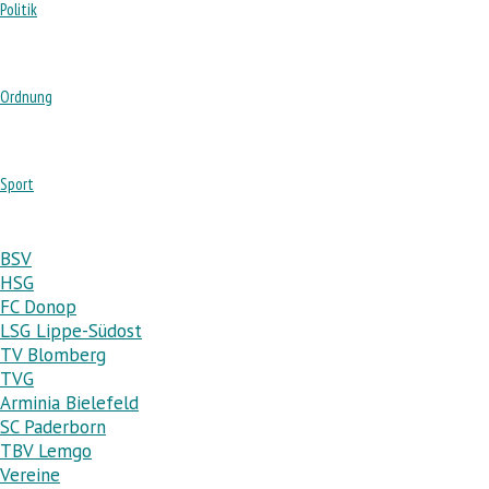
Politik
Ordnung
Sport
BSV
HSG
FC Donop
LSG Lippe-Südost
TV Blomberg
TVG
Arminia Bielefeld
SC Paderborn
TBV Lemgo
Vereine