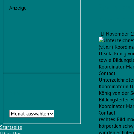
Sekundarsc
Anzeige
Zusammena
November 15
Unterzeichneten 
Koordinatorin U
Archiv
König von der 
Bildungsleiter
Koordinator Mar
Archiv
Contact
rechtes Bild ma
körperlich schw
Startseite
wir den Schüler
Über Uns