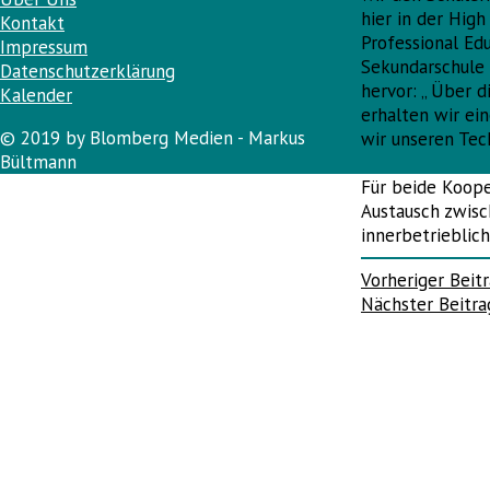
hier in der High
Kontakt
Professional Edu
Impressum
Sekundarschule 
Datenschutzerklärung
hervor: „ Über d
Kalender
erhalten wir ei
© 2019 by Blomberg Medien - Markus
wir unseren Tec
Bültmann
Für beide Koope
Austausch zwisc
innerbetrieblic
Beitragsnav
Vorheriger Beit
Nächster Beitr