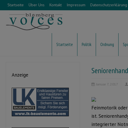
Startseite
Über Uns
Kontakt
Impressum
Datenschutzerklärung
Startseite
Politik
Ordnung
Sp
Seniorenhand
Anzeige
Januar 7, 2017
Feinmotorik oder 
ist. Seniorenhand
integrierter Notr