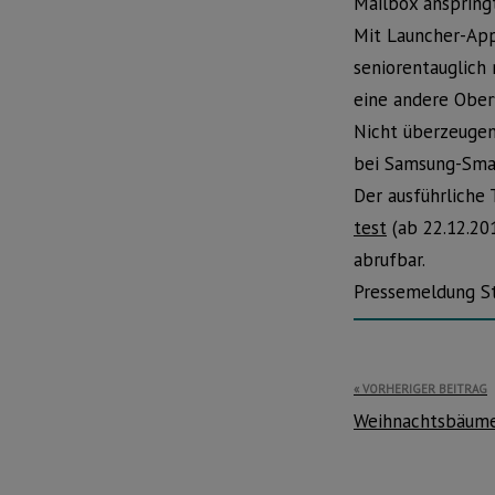
Mailbox anspringt
Mit Launcher-App
seniorentauglich 
eine andere Oberf
Nicht überzeugen
bei Samsung-Sma
Der ausführliche 
test
(ab 22.12.20
abrufbar.
Pressemeldung St
Beitragsnavi
VORHERIGER BEITRAG
Weihnachtsbäume 