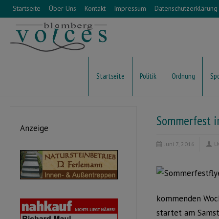
Startseite
Über Uns
Kontakt
Impressum
Datenschutzerklärung
Startseite
Politik
Ordnung
Sp
Sommerfest i
Anzeige
Juni 7, 2016
U
kommenden Woche
startet am Samst