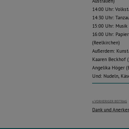
Australien)
14:00 Uhr: Volks
14:30 Uhr: Tanza
15:00 Uhr: Musik
16:00 Uhr: Papie
(Reelkirchen)
Außerdem: Kunsta
Kaaren Beckhof (B
Angelika Höger (B
Und: Nudeln, Käse
Beitragsnavi
VORHERIGER BEITRAG
Dank und Anerken