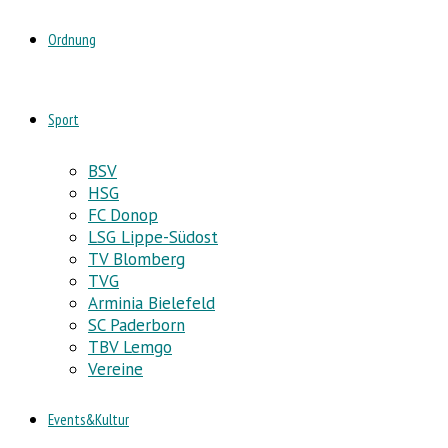
Ordnung
Sport
BSV
HSG
FC Donop
LSG Lippe-Südost
TV Blomberg
TVG
Arminia Bielefeld
SC Paderborn
TBV Lemgo
Vereine
Events&Kultur