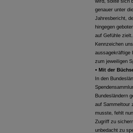
wird, sollte sich
genauer unter di
Jahresbericht, d
hingegen geboten
auf Gefühle ziel
Kennzeichen unse
aussagekräftige 
zum jeweiligen 
•
Mit der Büchs
In den Bundeslän
Spendensammlung
Bundesländern ge
auf Sammeltour 
musste, fehlt n
Zugriff zu siche
unbedacht zu spe