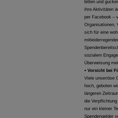
bitten und gucke
ihre Aktivitäten 
per Facebook – v
Organisationen, 
sich für eine wo
mitleiderregende
Spendenbereitsc
sozialem Engagem
Überweisung meis
•
Vorsicht bei F
Viele unseriöse 
hoch, geboten wi
längeren Zeitrau
die Verpflichtung
nur ein kleiner T
Spendengelder v