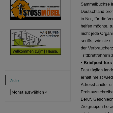
Sammelbüchse in 
Deutschland prof
in Not, für die V
helfen möchte, tu
nicht jede Organi
seriös, wie sie 
der Verbraucherz
Trittbrettfahrern
•
Briefpost fürs
Fast täglich lan
erhält meist wie
Archiv
Adresshändler un
Archiv
Preisausschreibe
Beruf, Geschlech
Zielgruppen hera