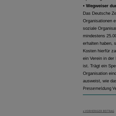
•
Wegweiser du
Das Deutsche Zen
Organisationen e
soziale Organisa
mindestens 25.0
erhalten haben, 
Kosten hierfür za
ein Verein in der
ist. Trägt ein Sp
Organisation ein
ausweist, wie da
Pressemeldung V
Beitragsnavi
VORHERIGER BEITRAG