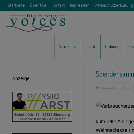
Startseite
Über Uns
Kontakt
Impressum
Datenschutzerklärung
Startseite
Politik
Ordnung
Sp
Spendensamml
Anzeige
November 5, 2017
kulturelle Anlieg
Weihnachtszeit z