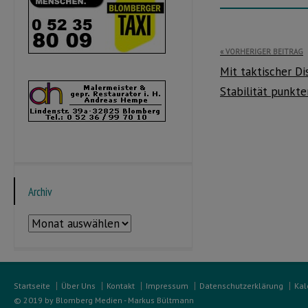
Beitragsnavi
VORHERIGER BEITRAG
Mit taktischer Di
Stabilität punkte
Archiv
Archiv
Startseite
Über Uns
Kontakt
Impressum
Datenschutzerklärung
Kal
© 2019 by Blomberg Medien - Markus Bültmann