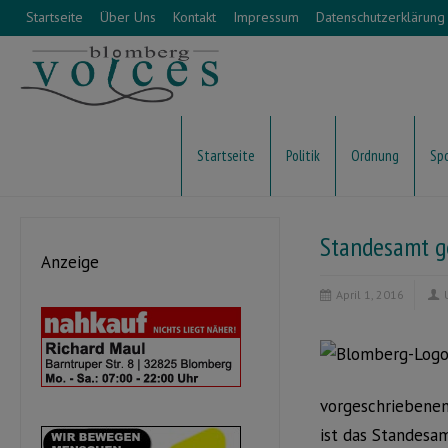
Startseite
Über Uns
Kontakt
Impressum
Datenschutzerklärung
Startseite
Politik
Ordnung
Sp
Standesamt g
Anzeige
April 1, 2016
vorgeschriebenen
ist das Standesa