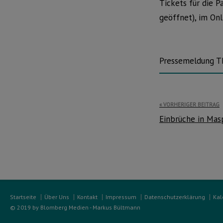
Tickets für die P
geöffnet), im Onl
Pressemeldung 
Beitragsnavi
VORHERIGER BEITRAG
Einbrüche in Mas
Startseite
Über Uns
Kontakt
Impressum
Datenschutzerklärung
Kal
© 2019 by Blomberg Medien - Markus Bültmann