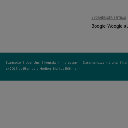
Beitragsnavi
VORHERIGER BEITRAG
Boogie-Woogie al
Startseite
Über Uns
Kontakt
Impressum
Datenschutzerklärung
Kal
© 2019 by Blomberg Medien - Markus Bültmann