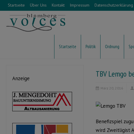
Startseite
Über Uns
Kontakt
Impressum
Datenschutzerklärung
Startseite
Politik
Ordnung
Sp
TBV Lemgo be
Anzeige
März 20, 2016
Benefizspiel zug
wird Zweitligist