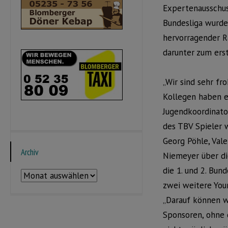
Expertenausschus
Bundesliga wurde
hervorragender 
darunter zum ers
„Wir sind sehr fr
Kollegen haben ei
Jugendkoordinator
des TBV Spieler w
Georg Pöhle, Vale
Archiv
Niemeyer über die
die 1. und 2. Bun
Archiv
zwei weitere Youn
„Darauf können wi
Sponsoren, ohne 