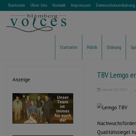
Startseite
Über Uns
Kontakt
Impressum
Datenschutzerklärung
Startseite
Politik
Ordnung
Sp
TBV Lemgo erh
Anzeige
Januar 13, 2017
Nachwuchsförderu
Qualitätssiegel 