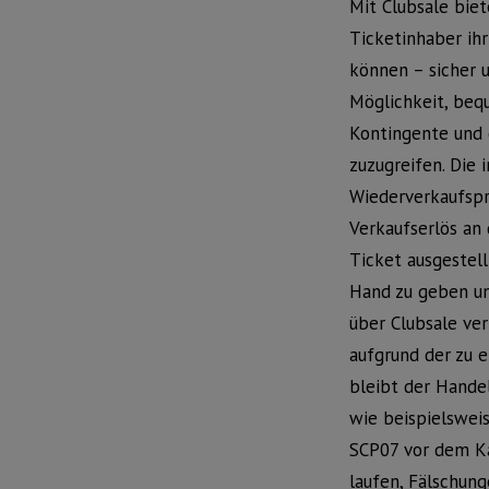
Mit Clubsale biet
Ticketinhaber ih
können – sicher u
Möglichkeit, beq
Kontingente und 
zuzugreifen. Die
Wiederverkaufspro
Verkaufserlös an 
Ticket ausgestel
Hand zu geben un
über Clubsale ver
aufgrund der zu 
bleibt der Handel
wie beispielsweis
SCP07 vor dem Ka
laufen, Fälschung