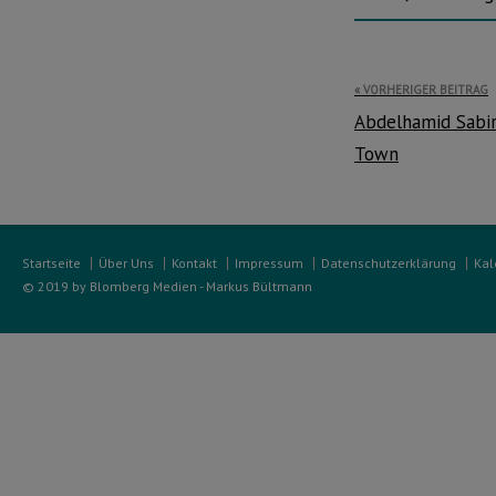
Beitragsnavi
VORHERIGER BEITRAG
Abdelhamid Sabir
Town
Startseite
Über Uns
Kontakt
Impressum
Datenschutzerklärung
Kal
© 2019 by Blomberg Medien - Markus Bültmann