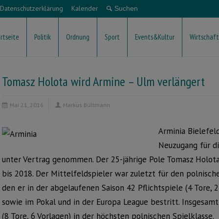
Datenschutzerklärung
Kalender
rtseite
Politik
Ordnung
Sport
Events&Kultur
Wirtschaft
Tomasz Holota wird Armine – Ulm verlängert
Mai 21, 2016
Markus Bültmann
Arminia Bielefel
Neuzugang für di
unter Vertrag genommen. Der 25-jährige Pole Tomasz Holota 
bis 2018. Der Mittelfeldspieler war zuletzt für den polnischen
den er in der abgelaufenen Saison 42 Pflichtspiele (4 Tore, 2
sowie im Pokal und in der Europa League bestritt. Insgesamt
(8 Tore, 6 Vorlagen) in der höchsten polnischen Spielklasse.