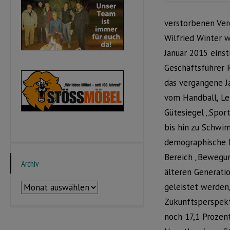
verstorbenen Ver
Wilfried Winter w
Januar 2015 eins
Geschäftsführer R
das vergangene J
vom Handball, Le
Gütesiegel „Spor
bis hin zu Schwim
demographische E
Bereich „Bewegun
Archiv
älteren Generatio
Archiv
geleistet werden
Zukunftsperspekt
noch 17,1 Prozen