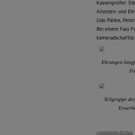
Kassenprüfer: Di
Ältesten- und Ehr
Udo Pälike, Pete
Bei einem Fass F
kameradschaftlic
Ehrungen langj
Fo
Teilgruppe de
Erwerbe
Beitragsnavi
VORHERIGER BEITRAG