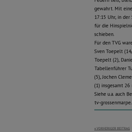
Federn ließ, ble
gewahrt. Mit ei
17:15 Uhr, in de
für die Hinspieln
schieben.
Für den TVG ware
Sven Toepelt (14/
Toepelt (2), Dani
Tabellenführer T
(5), Jochen Cleme
(1) insgesamt 26
Siehe u.a. auch 
tv-grossenmarpe.
Beitragsnavi
VORHERIGER BEITRAG