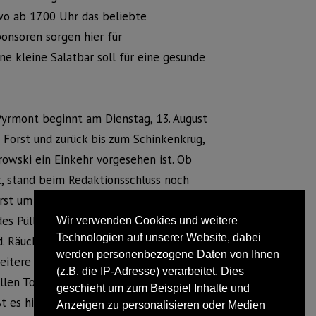
o ab 17.00 Uhr das beliebte
onsoren sorgen hier für
ne kleine Salatbar soll für eine gesunde
yrmont beginnt am Dienstag, 13. August
Forst und zurück bis zum Schinkenkrug,
wski ein Einkehr vorgesehen ist. Ob
, stand beim Redaktionsschluss noch
erst um 14.30 Uhr in der Dorfmitte, führt
es Püllenberges – bis nach Hofdonop
Wir verwenden Cookies und weitere
Technologien auf unserer Website, dabei
rd. Räuchermeister „Manni“ wird den TVG-
werden personenbezogene Daten von Ihnen
tere Details erläutern. Zu allen Touren
(z.B. die IP-Adresse) verarbeitet. Dies
len Touren zu einer zunächst
geschieht um zum Beispiel Inhalte und
t es hierzu abschließend in der
Anzeigen zu personalisieren oder Medien