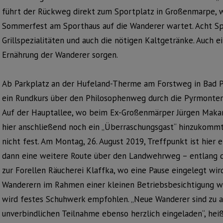
führt der Rückweg direkt zum Sportplatz in Großenmarpe, w
Sommerfest am Sporthaus auf die Wanderer wartet. Acht Sp
Grillspezialitäten und auch die nötigen Kaltgetränke. Auch ei
Ernährung der Wanderer sorgen.
Ab Parkplatz an der Hufeland-Therme am Forstweg in Bad P
ein Rundkurs über den Philosophenweg durch die Pyrmonter 
Auf der Hauptallee, wo beim Ex-Großenmärper Jürgen Makaro
hier anschließend noch ein „Überraschungsgast“ hinzukommt
nicht fest. Am Montag, 26. August 2019, Treffpunkt ist hier 
dann eine weitere Route über den Landwehrweg – entlang d
zur Forellen Räucherei Klaffka, wo eine Pause eingelegt wi
Wanderern im Rahmen einer kleinen Betriebsbesichtigung wei
wird festes Schuhwerk empfohlen. „Neue Wanderer sind zu al
unverbindlichen Teilnahme ebenso herzlich eingeladen“, heiß