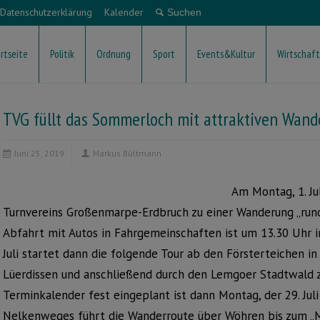
Datenschutzerklärung
Kalender
rtseite
Politik
Ordnung
Sport
Events&Kultur
Wirtschaft
TVG füllt das Sommerloch mit attraktiven Wand
Juni 25, 2019
Markus Bültmann
Am Montag, 1. Ju
Turnvereins Großenmarpe-Erdbruch zu einer Wanderung „rund
Abfahrt mit Autos in Fahrgemeinschaften ist um 13.30 Uhr 
Juli startet dann die folgende Tour ab den Försterteichen i
Lüerdissen und anschließend durch den Lemgoer Stadtwald 
Terminkalender fest eingeplant ist dann Montag, der 29. Juli
Nelkenweges führt die Wanderroute über Wöhren bis zum „M