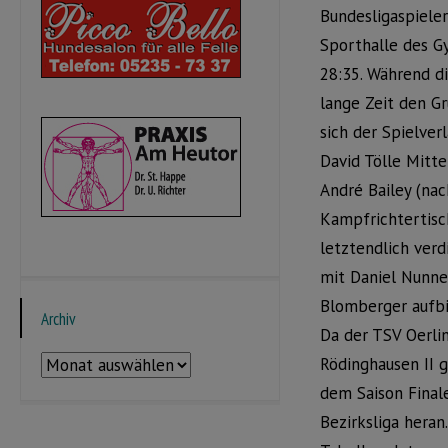
Bundesligaspiele
Sporthalle des G
28:35. Während di
lange Zeit den G
sich der Spielver
David Tölle Mitte
André Bailey (na
Kampfrichtertisch
letztendlich verd
mit Daniel Nunne
Blomberger aufbi
Archiv
Da der TSV Oerli
Archiv
Rödinghausen II 
dem Saison Final
Bezirksliga heran