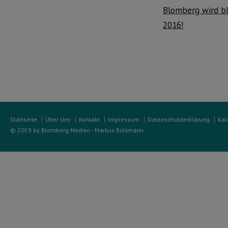
Blomberg wird b
2016!
Startseite
Über Uns
Kontakt
Impressum
Datenschutzerklärung
Kal
© 2019 by Blomberg Medien - Markus Bültmann