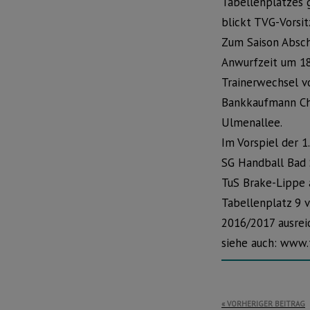
Tabellenplatzes 
blickt TVG-Vorsit
Zum Saison Absch
Anwurfzeit um 18
Trainerwechsel v
Bankkaufmann Chr
Ulmenallee.
Im Vorspiel der 
SG Handball Bad 
TuS Brake-Lippe 
Tabellenplatz 9 v
2016/2017 ausrei
siehe auch: www.
Beitragsnavi
VORHERIGER BEITRAG