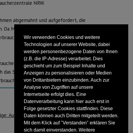
raucherzentrale NRW.
hmen abgemahnt und aufgefordert, die
 Da Microsoft sich weigerte, die
erbraucherschützer Klage vor dem
Wir verwenden Cookies und weitere
Technologien auf unserer Website, dabei
werden personenbezogene Daten von Ihnen
(z.B. die IP-Adresse) verarbeitet. Dies
braucherzentrale Nutzern von Windows
geschieht um zum Beispiel Inhalte und
ch das Senden vieler Daten einschränken.
Anzeigen zu personalisieren oder Medien
erbraucherzentrale.nrw/windows10.
von Drittanbietern einzubinden. Auch zur
Analyse von Zugriffen auf unsere
Internetseite erfolgt dies. Eine
Datenverarbeitung kann hier auch erst in
NÄCHSTER BEITRAG
Folge gesetzter Cookies stattfinden. Diese
ige: AutoZentrum Glowna wächst weiter.
Daten können auch Dritten mitgeteilt werden.
Mit dem Klick auf "Verstanden" erklären Sie
sich damit einverstanden. Weitere