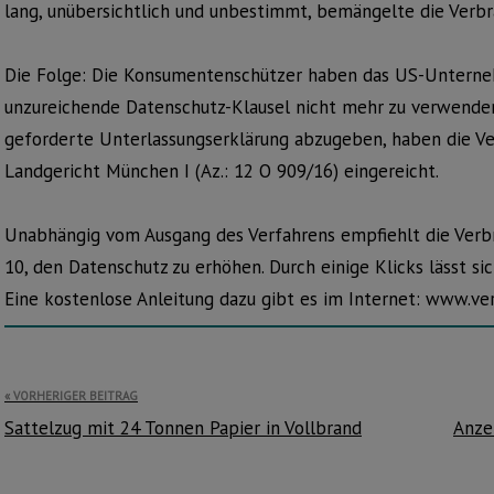
lang, unübersichtlich und unbestimmt, bemängelte die Verb
Die Folge: Die Konsumentenschützer haben das US-Unterne
unzureichende Datenschutz-Klausel nicht mehr zu verwenden.
geforderte Unterlassungserklärung abzugeben, haben die V
Landgericht München I (Az.: 12 O 909/16) eingereicht.
Unabhängig vom Ausgang des Verfahrens empfiehlt die Ver
10, den Datenschutz zu erhöhen. Durch einige Klicks lässt si
Eine kostenlose Anleitung dazu gibt es im Internet: www.v
Beitragsnavigation
VORHERIGER BEITRAG
Sattelzug mit 24 Tonnen Papier in Vollbrand
Anze