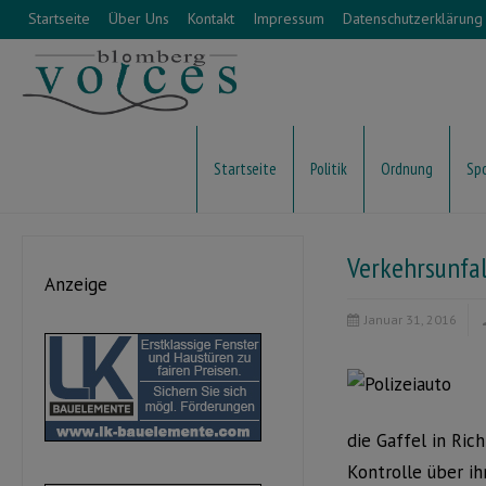
Startseite
Über Uns
Kontakt
Impressum
Datenschutzerklärung
Startseite
Politik
Ordnung
Sp
Verkehrsunfal
Anzeige
Januar 31, 2016
die Gaffel in Ric
Kontrolle über i