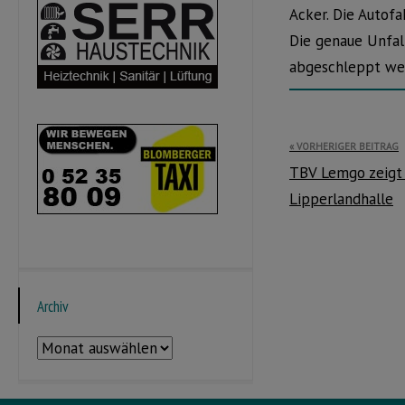
Acker. Die Autofa
Die genaue Unfal
abgeschleppt we
Beitragsnavi
VORHERIGER BEITRAG
TBV Lemgo zeigt 
Lipperlandhalle
Archiv
Archiv