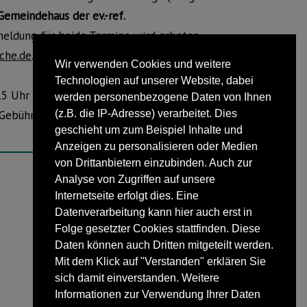
Gemeindehaus der ev.-ref.
meldung für beide Termine wird erbeten
che.de
. Die Gebühr, in Lage 9 Euro und in
Wir verwenden Cookies und weitere
Technologien auf unserer Website, dabei
.15 Uhr im Gemeindehaus der ev.-ref.
werden personenbezogene Daten von Ihnen
e Gebühr und keine Anmeldung
(z.B. die IP-Adresse) verarbeitet. Dies
geschieht um zum Beispiel Inhalte und
Anzeigen zu personalisieren oder Medien
von Drittanbietern einzubinden. Auch zur
Analyse von Zugriffen auf unsere
Internetseite erfolgt dies. Eine
NÄCHSTER BEITRAG
Datenverarbeitung kann hier auch erst in
Ausgezeichnete Sicherheit
Folge gesetzter Cookies stattfinden. Diese
Daten können auch Dritten mitgeteilt werden.
Mit dem Klick auf "Verstanden" erklären Sie
sich damit einverstanden. Weitere
Informationen zur Verwendung Ihrer Daten