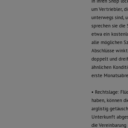
in ihren Shop loc
um Vertriebler, 
unterwegs sind, 
sprechen sie die 
etwa ein kostenl
alle möglichen Sz
Abschlüsse winkt 
doppelt und drei
ähnlichen Kondit
erste Monatsabre
• Rechtslage: Flü
haben, können di
arglistig getäusch
Unterkunft abges
die Vereinbarung 