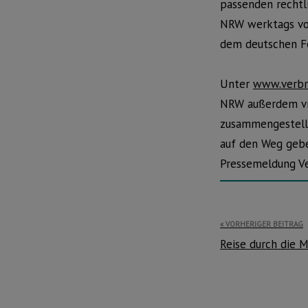
passenden rechtl
NRW werktags von
dem deutschen Fe
Unter
www.verbra
NRW außerdem vie
zusammengestellt
auf den Weg geb
Pressemeldung V
Beitragsnavi
VORHERIGER BEITRAG
Reise durch die 