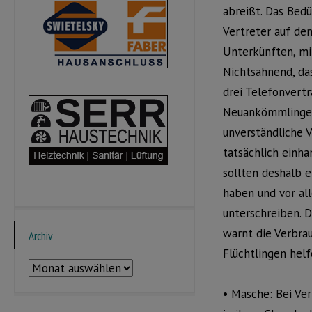
abreißt. Das Bed
Vertreter auf den
Unterkünften, mi
Nichtsahnend, da
drei Telefonvert
Neuankömmlinge w
unverständliche V
tatsächlich einh
sollten deshalb 
haben und vor all
unterschreiben. 
warnt die Verbra
Archiv
Flüchtlingen hel
Archiv
• Masche: Bei Ver