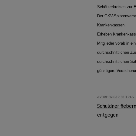
Schätzerkreises zur 
Der GKV-Spitzenverban
Krankenkassen.
Erheben Krankenkassen
Mitglieder vorab in e
durchschnittlichen Zu
durchschnittlichen Sat
günstigere Versicheru
Beitragsnavi
VORHERIGER BEITRAG
Schuldner fieber
entgegen