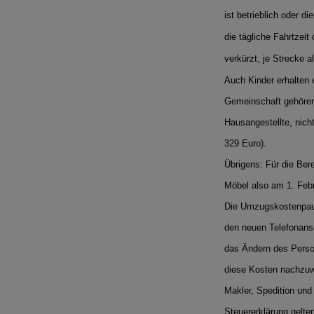
ist betrieblich oder d
die tägliche Fahrtzei
verkürzt, je Strecke 
Auch Kinder erhalten 
Gemeinschaft gehören
Hausangestellte, nich
329 Euro).
Übrigens: Für die Be
Möbel also am 1. Febr
Die Umzugskostenpaus
den neuen Telefonans
das Ändern des Perso
diese Kosten nachzuw
Makler, Spedition und
Steuererklärung gelt