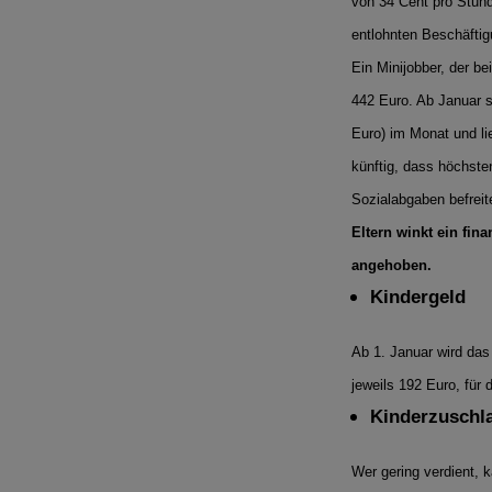
von 34 Cent pro Stunde
entlohnten Beschäftig
Ein Minijobber, der be
442 Euro. Ab Januar s
Euro) im Monat und li
künftig, dass höchst
Sozialabgaben befreite
Eltern winkt ein fin
angehoben.
Kindergeld
Ab 1. Januar wird das
jeweils 192 Euro, für 
Kinderzuschla
Wer gering verdient, 