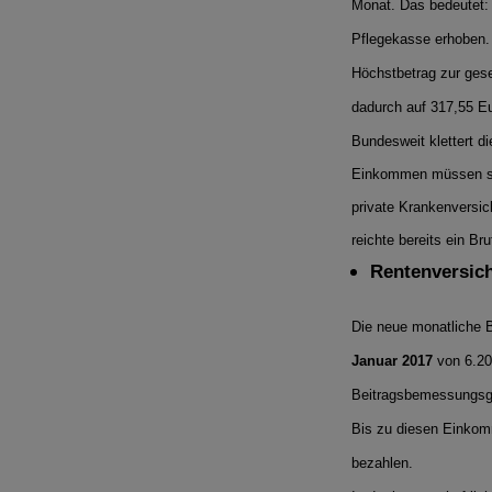
Monat. Das bedeutet: 
Pflegekasse erhoben. 
Höchstbetrag zur gese
dadurch auf 317,55 Eu
Bundesweit klettert d
Einkommen müssen sic
private Krankenversi
reichte bereits ein B
Rentenversic
Die neue monatliche 
Januar 2017
von 6.200
Beitragsbemessungsgre
Bis zu diesen Einkom
bezahlen.