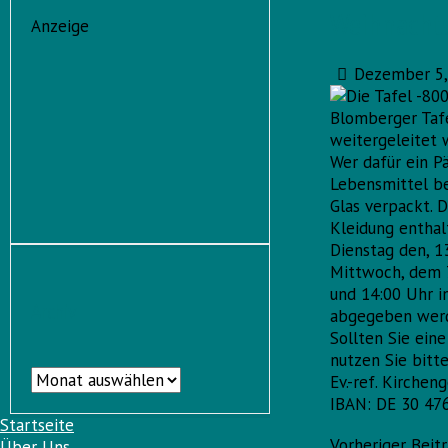
Weihnachts
Anzeige
Dezember 5,
Blomberger Taf
weitergeleitet 
Wer dafür ein P
Lebensmittel be
Glas verpackt. 
Kleidung entha
Dienstag den, 1
Mittwoch, dem 
und 14:00 Uhr i
Archiv
abgegeben wer
Sollten Sie ein
nutzen Sie bitt
Archiv
Ev.-ref. Kirche
IBAN: DE 30 47
Startseite
Vorheriger Beit
Über Uns