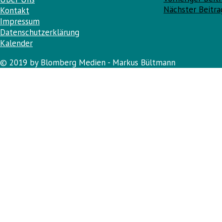
Beitragsnav
Nächster Beitr
Kontakt
Impressum
Datenschutzerklärung
Kalender
© 2019 by Blomberg Medien - Markus Bültmann