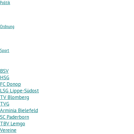
Politik
Ordnung
Sport
BSV
HSG
FC Donop
LSG Lippe-Südost
TV Blomberg
TVG
Arminia Bielefeld
SC Paderborn
TBV Lemgo
Vereine