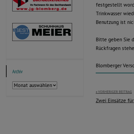
festgestellt wor
Trinkwasser wied
Benutzung ist ni
Bitte geben Sie 
Rückfragen stehen
Blomberger Vers
Archiv
Archiv
Beitragsnavi
VORHERIGER BEITRAG
Zwei Einsätze fü