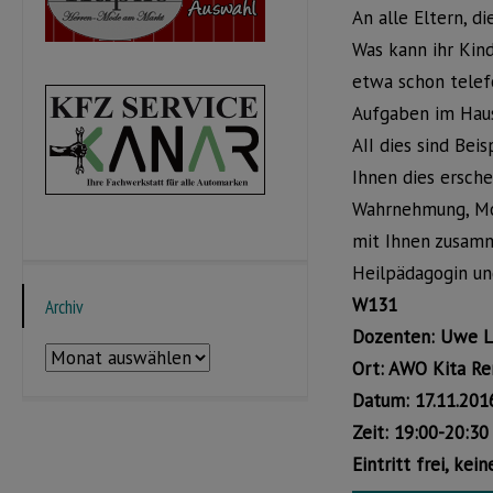
An alle Eltern, d
Was kann ihr Kin
etwa schon telef
Aufgaben im Haus
AII dies sind Bei
Ihnen dies ersche
Wahrnehmung, Mot
mit Ihnen zusamm
Heilpädagogin un
W131
Archiv
Dozenten: Uwe L
Archiv
Ort: AWO Kita Re
Datum: 17.11.201
Zeit: 19:00-20:30
Eintritt frei, ke