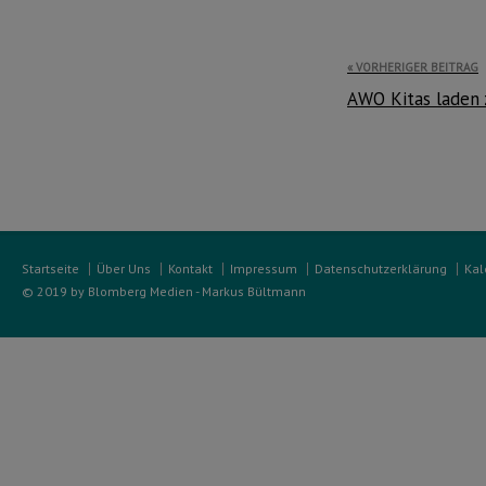
Beitragsnavi
VORHERIGER BEITRAG
AWO Kitas laden 
Startseite
Über Uns
Kontakt
Impressum
Datenschutzerklärung
Kal
© 2019 by Blomberg Medien - Markus Bültmann