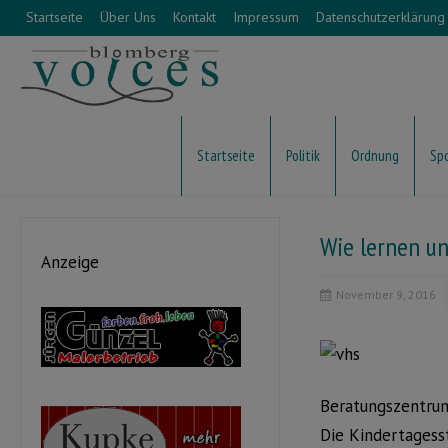
Startseite
Über Uns
Kontakt
Impressum
Datenschutzerklärung
Startseite
Politik
Ordnung
Sp
Wie lernen un
Anzeige
November 9, 2016
Beratungszentru
Die Kindertagesst