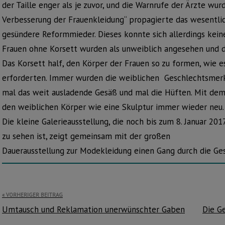
der Taille enger als je zuvor, und die Warnrufe der Ärzte wurd
Verbesserung der Frauenkleidung“ propagierte das wesentlic
gesündere Reformmieder. Dieses konnte sich allerdings kei
Frauen ohne Korsett wurden als unweiblich angesehen und d
Das Korsett half, den Körper der Frauen so zu formen, wie
erforderten. Immer wurden die weiblichen Geschlechtsmerk
mal das weit ausladende Gesäß und mal die Hüften. Mit de
den weiblichen Körper wie eine Skulptur immer wieder neu.
Die kleine Galerieausstellung, die noch bis zum 8. Januar 
zu sehen ist, zeigt gemeinsam mit der großen
Dauerausstellung zur Modekleidung einen Gang durch die Ges
Beitragsnavigation
VORHERIGER BEITRAG
Umtausch und Reklamation unerwünschter Gaben
Die G