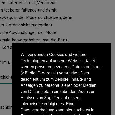
en lauter. Auch der „Verein zur
h lockerer fallende und damit
neswegs in der Mode durchsetzen, denn
er Unterschicht zugeordnet.
 es die Abwandlungen der Mode
male hervorgehoben: mal die Brust,
m Korsett formen die Launen der Mode
Wir verwenden Cookies und weitere
Technologien auf unserer Website, dabei
2017 im Lippischen Landesmuseum Detmold
werden personenbezogene Daten von Ihnen
(z.B. die IP-Adresse) verarbeitet. Dies
chichte.
geschieht um zum Beispiel Inhalte und
Anzeigen zu personalisieren oder Medien
von Drittanbietern einzubinden. Auch zur
Analyse von Zugriffen auf unsere
NÄCHSTER BEITRAG
Internetseite erfolgt dies. Eine
eschichte der Künstlerkolonie zeitgemäß
Datenverarbeitung kann hier auch erst in
fortführen