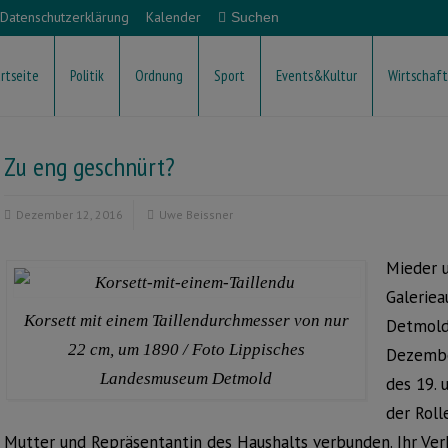
Datenschutzerklärung
Kalender
rtseite
Politik
Ordnung
Sport
Events&Kultur
Wirtschaft
Zu eng geschnürt?
Dezember 12, 2016
Uwe Beissner
Mieder u
Galerie
Korsett mit einem Taillendurchmesser von nur
Detmold 
22 cm, um 1890 / Foto Lippisches
Dezembe
Landesmuseum Detmold
des 19. 
der Roll
Mutter und Repräsentantin des Haushalts verbunden. Ihr Verh