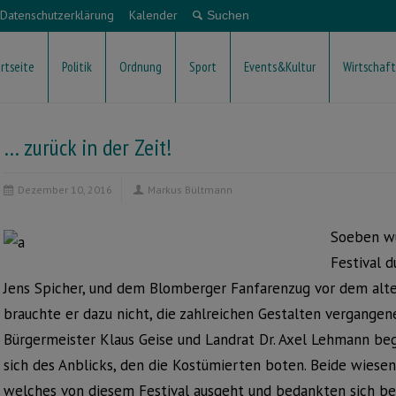
Datenschutzerklärung
Kalender
rtseite
Politik
Ordnung
Sport
Events&Kultur
Wirtschaft
… zurück in der Zeit!
Dezember 10, 2016
Markus Bültmann
Soeben wu
Festival 
Jens Spicher, und dem Blomberger Fanfarenzug vor dem alte
brauchte er dazu nicht, die zahlreichen Gestalten vergangene
Bürgermeister Klaus Geise und Landrat Dr. Axel Lehmann beg
sich des Anblicks, den die Kostümierten boten. Beide wiesen
welches von diesem Festival ausgeht und bedankten sich b