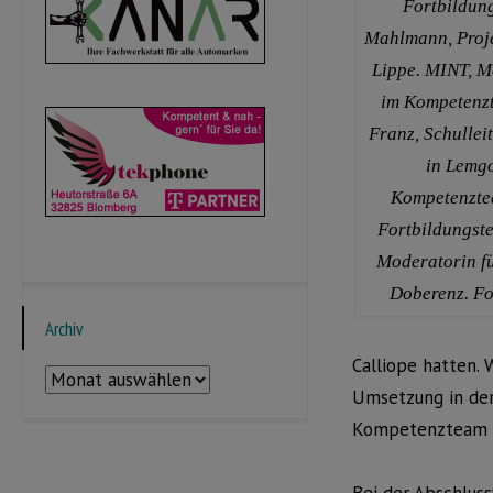
Fortbildung
Mahlmann, Proje
Lippe. MINT, M
im Kompetenzt
Franz, Schullei
in Lemg
Kompetenztea
Fortbildungst
Moderatorin f
Doberenz. Fo
Archiv
Calliope hatten.
Archiv
Umsetzung in der 
Kompetenzteam f