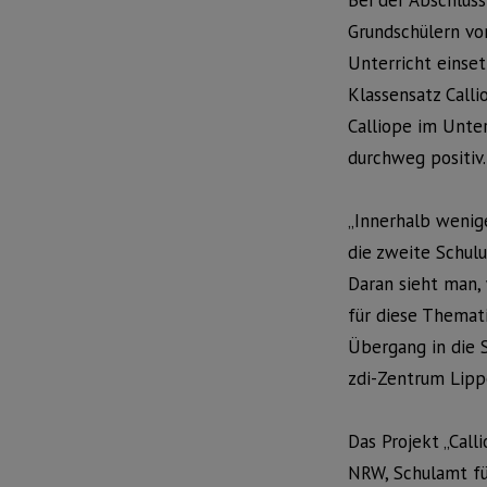
Bei der Abschlus
Grundschülern vor
Unterricht einse
Klassensatz Calli
Calliope im Unte
durchweg positiv.
„Innerhalb wenige
die zweite Schul
Daran sieht man,
für diese Themati
Übergang in die 
zdi-Zentrum Lipp
Das Projekt „Cal
NRW, Schulamt fü