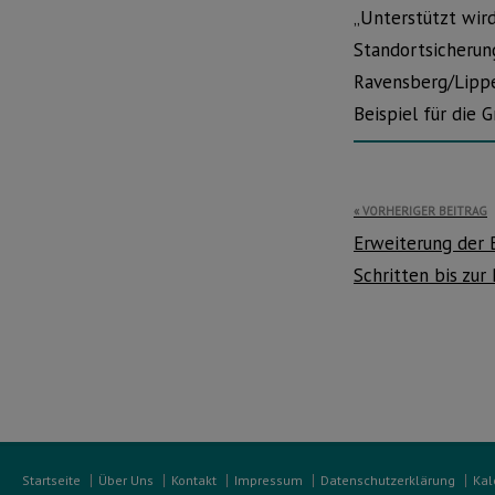
„Unterstützt wird
Standortsicheru
Ravensberg/Lippe
Beispiel für die 
Beitragsnavi
VORHERIGER BEITRAG
Erweiterung der 
Schritten bis zu
Startseite
Über Uns
Kontakt
Impressum
Datenschutzerklärung
Kal