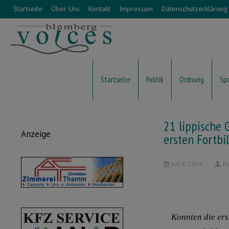
Startseite
Über Uns
Kontakt
Impressum
Datenschutzerklärung
Startseite
Politik
Ordnung
Sp
21 lippische G
Anzeige
ersten Fortbi
Juli 1, 2019
M
Konnten die erst