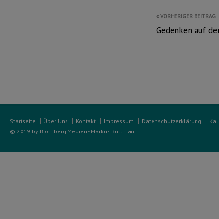
Beitragsnavi
VORHERIGER BEITRAG
Gedenken auf dem
Startseite
Über Uns
Kontakt
Impressum
Datenschutzerklärung
Kal
© 2019 by Blomberg Medien - Markus Bültmann