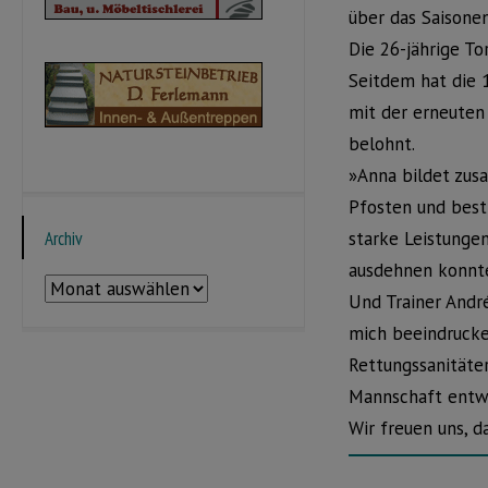
über das Saisonen
Die 26-jährige To
Seitdem hat die 
mit der erneuten
belohnt.
»Anna bildet zus
Pfosten und besti
Archiv
starke Leistungen
ausdehnen konnte
Archiv
Und Trainer André 
mich beeindrucke
Rettungssanitäter
Mannschaft entwi
Wir freuen uns, d