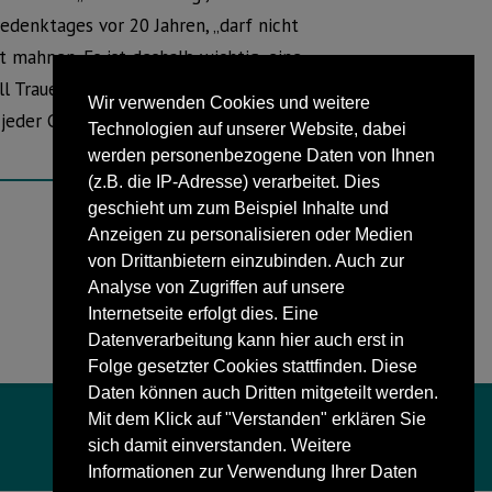
denktages vor 20 Jahren, „darf nicht
 mahnen. Es ist deshalb wichtig, eine
ll Trauer über Leid und Verlust
Wir verwenden Cookies und weitere
jeder Gefahr der Wiederholung
Technologien auf unserer Website, dabei
werden personenbezogene Daten von Ihnen
(z.B. die IP-Adresse) verarbeitet. Dies
geschieht um zum Beispiel Inhalte und
Anzeigen zu personalisieren oder Medien
NÄCHSTER BEITRAG
von Drittanbietern einzubinden. Auch zur
Anna Monz bleibt bis Mitte 2018
Analyse von Zugriffen auf unsere
Internetseite erfolgt dies. Eine
Datenverarbeitung kann hier auch erst in
Folge gesetzter Cookies stattfinden. Diese
Daten können auch Dritten mitgeteilt werden.
Mit dem Klick auf "Verstanden" erklären Sie
sich damit einverstanden. Weitere
Informationen zur Verwendung Ihrer Daten