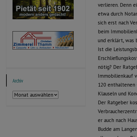
verlieren. Denn e
etwa durch Nota
sich erst nach Ve
beim Immobilienk
und erklärt, was 
Ist die Leistung
Erschließungskos
nötig? Der Ratge
Immobilienkauf v
Archiv
120 enthaltenen 
Klauseln und Kon
Archiv
Der Ratgeber kost
Verbraucherzentra
er auch nach Hau
Budde am Langen 