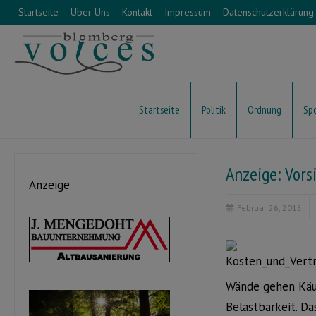
Startseite
Über Uns
Kontakt
Impressum
Datenschutzerklärung
Startseite
Politik
Ordnung
Sp
Anzeige: Vors
Anzeige
Februar 26, 2015
Wände gehen Käuf
Belastbarkeit. D