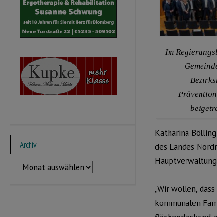
Im Regierungsb
Gemeinden
Bezirks
Prävention
beigetr
Katharina Bölling
Archiv
des Landes Nordr
Hauptverwaltung
Archiv
„Wir wollen, dass
kommunalen Famil