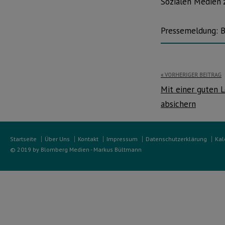
Sozialen Medien z
Pressemeldung: B
Beitragsnavi
VORHERIGER BEITRAG
Mit einer guten L
absichern
Startseite
Über Uns
Kontakt
Impressum
Datenschutzerklärung
Kal
© 2019 by Blomberg Medien - Markus Bültmann