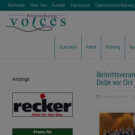
Startseite
Über Uns
Kontakt
Impressum
Datenschutzerklärung
Startseite
Politik
Ordnung
Sp
Beitrittsvera
Anzeige
Dolle vor Ort
Februar 2, 2024