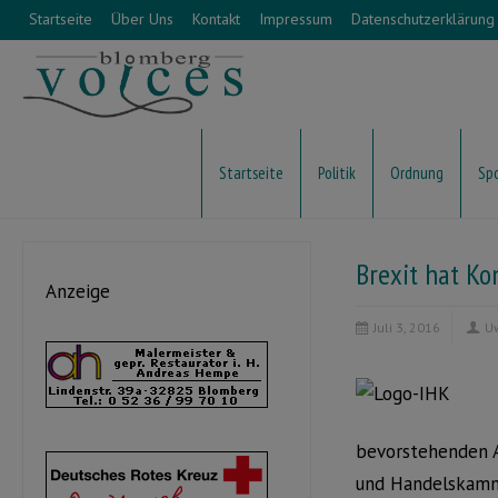
Startseite
Über Uns
Kontakt
Impressum
Datenschutzerklärung
Startseite
Politik
Ordnung
Sp
Brexit hat Ko
Anzeige
Juli 3, 2016
U
bevorstehenden Au
und Handelskamme