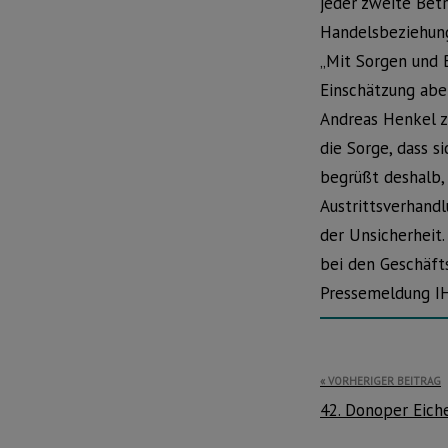
jeder zweite Bet
Handelsbeziehun
„Mit Sorgen und 
Einschätzung aber
Andreas Henkel zu
die Sorge, dass s
begrüßt deshalb,
Austrittsverhand
der Unsicherheit
bei den Geschäfts
Pressemeldung I
Beitragsnavi
VORHERIGER BEITRAG
42. Donoper Eich