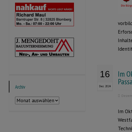
vorbil
Erfors
Inhalt
Identi
Im O
16
Passa
Archiv
Dez. 2024
Dezem
Archiv
Im Okt
Westfa
Techni