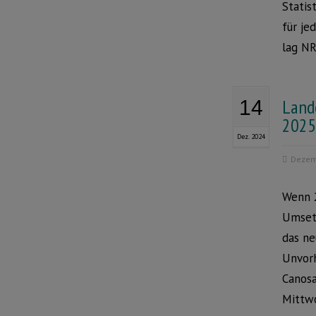
Statis
für je
lag NR
Land
14
2025
Dez. 2024
Dezem
Wenn 2
Umsetz
das ne
Unvor
Canosa
Mittw