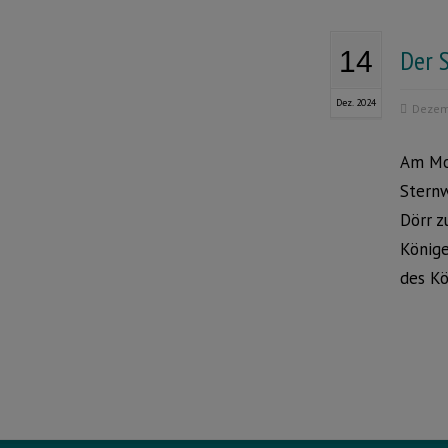
Der 
14
Dez. 2024
Dezem
Am Mon
Sternw
Dörr z
Könige
des Kö