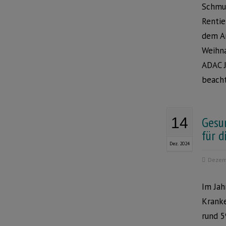
Schmuc
Rentie
dem Ar
Weihna
ADAC J
beacht
Gesu
14
für d
Dez. 2024
Dezem
Im Jah
Kranke
rund 5