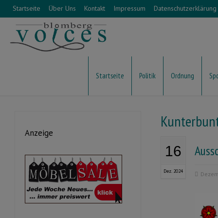
Startseite
Über Uns
Kontakt
Impressum
Datenschutzerklärung
Startseite
Politik
Ordnung
Sp
Kunterbun
Anzeige
Auss
16
Dez. 2024
Dezem