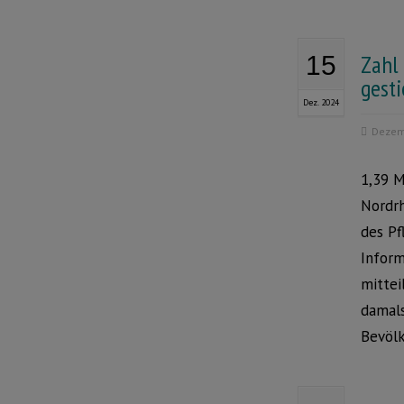
Zahl
15
gest
Dez. 2024
Dezem
1,39 M
Nordrh
des Pf
Inform
mittei
damals
Bevöl