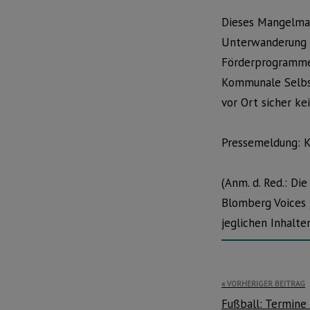
Dieses Mangelma
Unterwanderung d
Förderprogramme 
Kommunale Selbs
vor Ort sicher ke
Pressemeldung: 
(Anm. d. Red.: Di
Blomberg Voices j
jeglichen Inhalt
Beitragsnavi
VORHERIGER BEITRAG
Fußball: Termine