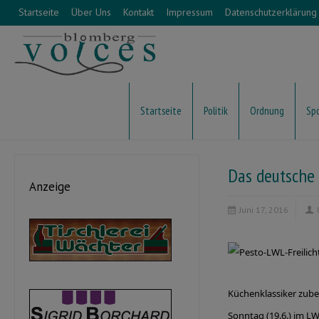
Startseite
Über Uns
Kontakt
Impressum
Datenschutzerklärung
Startseite
Politik
Ordnung
Sp
Das deutsche
Anzeige
Juni 17, 2016
Küchenklassiker zub
Sonntag (19.6.) im L