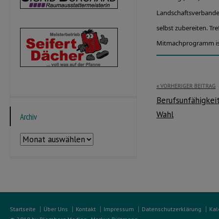
Landschaftsverbande
selbst zubereiten. Tr
Mitmachprogramm ist
Beitragsnavi
VORHERIGER BEITRAG
Berufsunfähigkeit
Wahl
Archiv
Archiv
Startseite
Über Uns
Kontakt
Impressum
Datenschutzerklärung
Kal