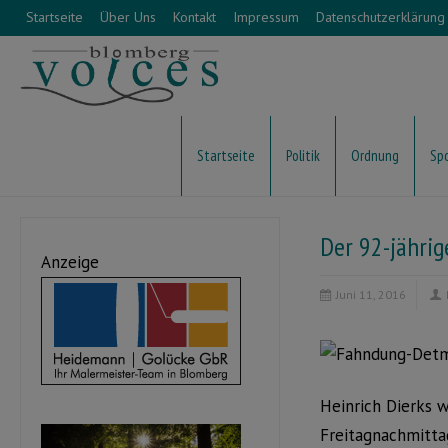
Startseite
Über Uns
Kontakt
Impressum
Datenschutzerklärung
Startseite
Politik
Ordnung
Sp
Der 92-jähri
Anzeige
Juni 11, 2016
Heinrich Dierks
Freitagnachmitta