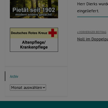
Herr Dierks wurd
eingeliefert.
Beitragsnavi
VORHERIGER BEITRAG
Noll im Doppelpa
Archiv
Archiv